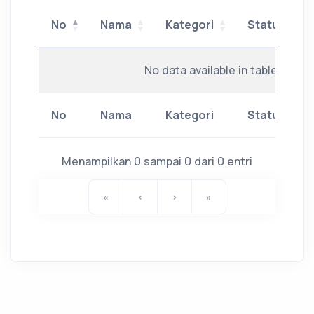
No
Nama
Kategori
Status
No
Nama
Kategori
Status
No data available in table
No
Nama
Kategori
Status
No
Nama
Kategori
Status
Menampilkan 0 sampai 0 dari 0 entri
«
‹
›
»