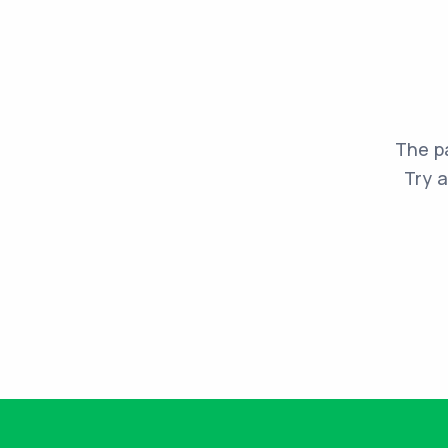
The pa
Try a