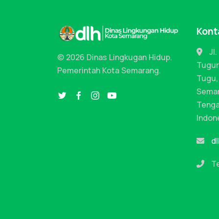
Kont
Jl.
© 2026 Dinas Lingkugan Hidup.
Tugur
Pemerintah Kota Semarang.
Tugu,
Semar
Tenga
Indon
d
Te