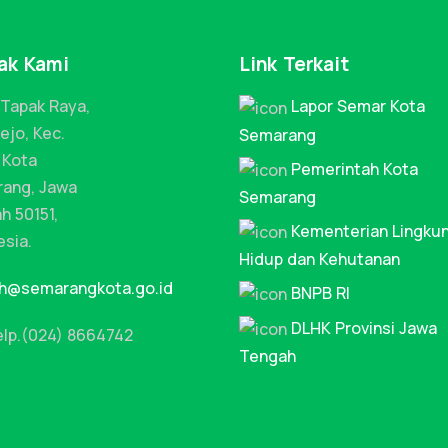
ak Kami
Link Terkait
 Tapak Raya,
Lapor Semar Kota
ejo, Kec.
Semarang
 Kota
Pemerintah Kota
ang, Jawa
Semarang
h 50151,
Kementerian Lingku
esia.
Hidup dan Kehutanan
lh@semarangkota.go.id
BNPB RI
DLHK Provinsi Jawa
lp.(024) 8664742
Tengah